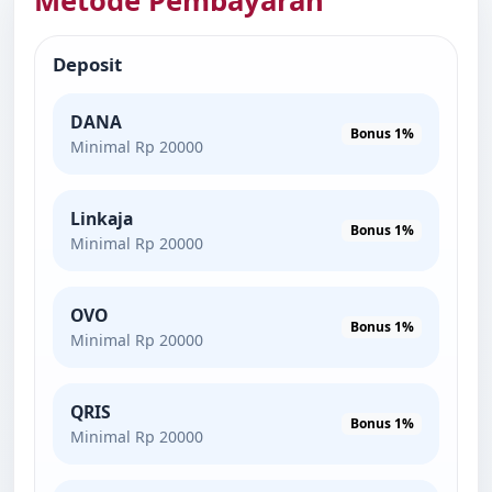
Metode Pembayaran
Deposit
DANA
Bonus 1%
Minimal Rp 20000
Linkaja
Bonus 1%
Minimal Rp 20000
OVO
Bonus 1%
Minimal Rp 20000
QRIS
Bonus 1%
Minimal Rp 20000