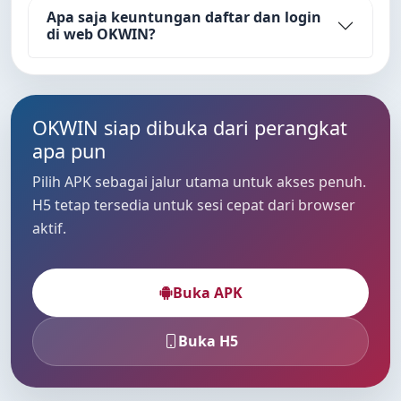
Apa saja keuntungan daftar dan login
di web OKWIN?
OKWIN siap dibuka dari perangkat
apa pun
Pilih APK sebagai jalur utama untuk akses penuh.
H5 tetap tersedia untuk sesi cepat dari browser
aktif.
Buka APK
Buka H5