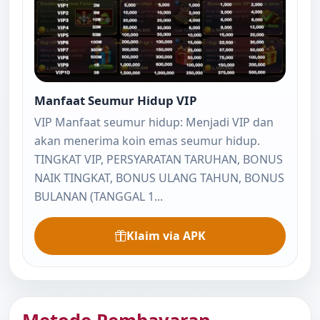
Manfaat Seumur Hidup VIP
VIP Manfaat seumur hidup: Menjadi VIP dan
akan menerima koin emas seumur hidup.
TINGKAT VIP, PERSYARATAN TARUHAN, BONUS
NAIK TINGKAT, BONUS ULANG TAHUN, BONUS
BULANAN (TANGGAL 1...
Klaim via APK