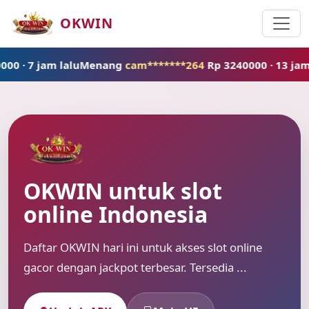
OKWIN
alu
Menang
cam*******264
Rp 3240000 · 13 jam lalu
Menan
OKWIN untuk slot
online Indonesia
Daftar OKWIN hari ini untuk akses slot online
gacor dengan jackpot terbesar. Tersedia ...