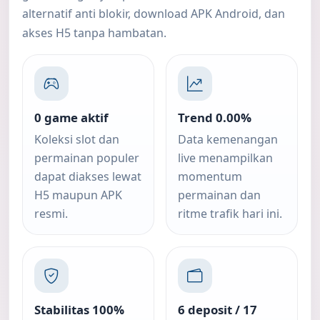
alternatif anti blokir, download APK Android, dan
akses H5 tanpa hambatan.
0 game aktif
Trend 0.00%
Koleksi slot dan
Data kemenangan
permainan populer
live menampilkan
dapat diakses lewat
momentum
H5 maupun APK
permainan dan
resmi.
ritme trafik hari ini.
Stabilitas 100%
6 deposit / 17