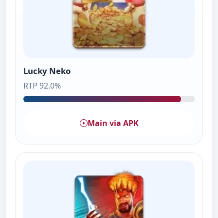
Lucky Neko
RTP 92.0%
Main via APK