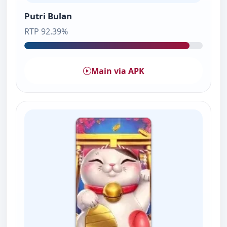
Putri Bulan
RTP 92.39%
Main via APK