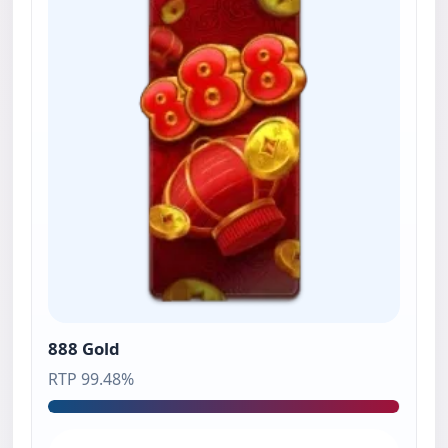
888 Gold
RTP 99.48%