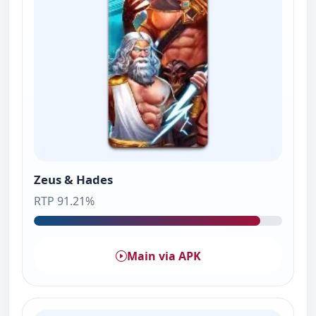
Zeus & Hades
RTP 91.21%
Main via APK