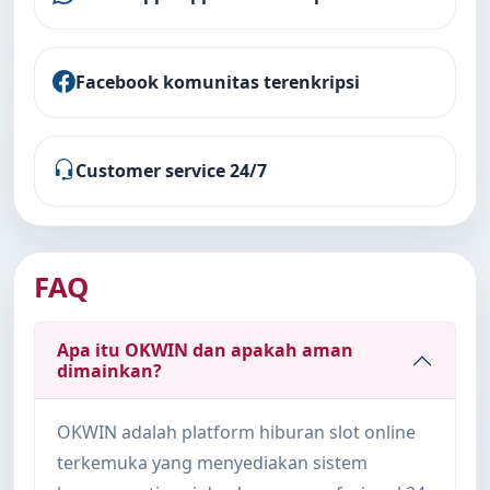
Facebook komunitas terenkripsi
Customer service 24/7
FAQ
Apa itu OKWIN dan apakah aman
dimainkan?
OKWIN adalah platform hiburan slot online
terkemuka yang menyediakan sistem