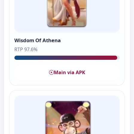
Wisdom Of Athena
RTP 97.6%
Main via APK