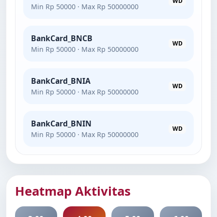
WD
Min Rp 50000 · Max Rp 50000000
BankCard_BNCB
WD
Min Rp 50000 · Max Rp 50000000
BankCard_BNIA
WD
Min Rp 50000 · Max Rp 50000000
BankCard_BNIN
WD
Min Rp 50000 · Max Rp 50000000
Heatmap Aktivitas