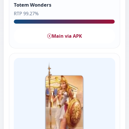
Totem Wonders
RTP 99.27%
Main via APK