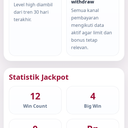
withdraw
Level high diambil
Semua kanal
dari tren 30 hari
pembayaran
terakhir.
mengikuti data
aktif agar limit dan
bonus tetap
relevan.
Statistik Jackpot
12
4
Win Count
Big Win