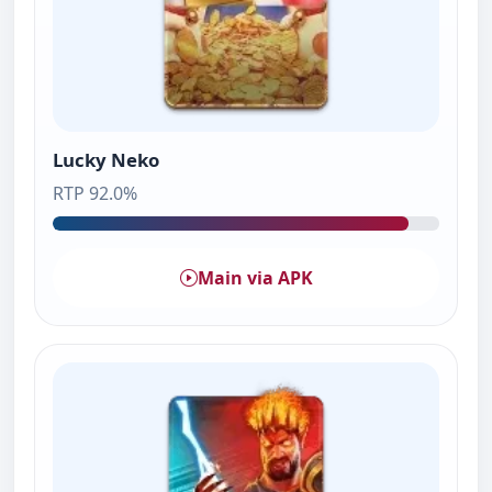
Lucky Neko
RTP 92.0%
Main via APK