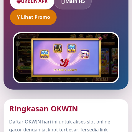
Unduh APK
Main H5
Lihat Promo
Ringkasan OKWIN
Daftar OKWIN hari ini untuk akses slot online
gacor dengan jackpot terbesar. Tersedia link