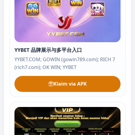
YYBET 品牌展示与多平台入口
YYBET.COM; GOWIN (gowin789.com); RICH 7
(rich7.com); OK WIN; YYBET
Klaim via APK