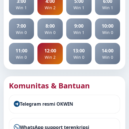
3:00
4:00
5:00
6:00
Win 1
Win 2
Win 1
Win 1
7:00
8:00
9:00
10:00
Win 0
Win 0
Win 1
Win 0
11:00
12:00
13:00
14:00
Win 0
Win 2
Win 0
Win 0
Komunitas & Bantuan
Telegram resmi OKWIN
WhatsApp support terenkripsi