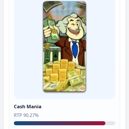
Cash Mania
RTP 90.27%