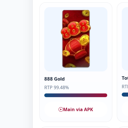
To
888 Gold
RT
RTP 99.48%
Main via APK