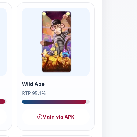
Wild Ape
RTP 95.1%
Main via APK