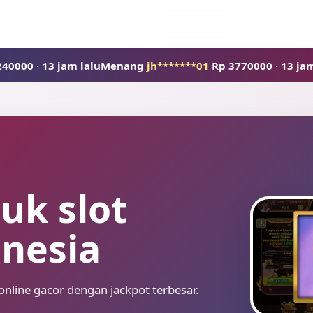
jam lalu
Menang
jh*******01
Rp 3770000 · 13 jam lalu
Mena
uk slot
onesia
online gacor dengan jackpot terbesar.