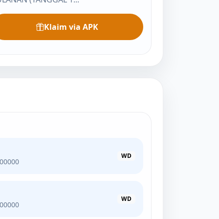
Klaim via APK
WD
000000
WD
000000