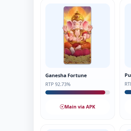
Pu
Ganesha Fortune
RT
RTP 92.73%
Main via APK