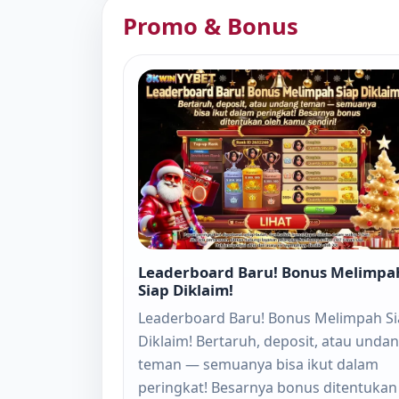
Promo & Bonus
Leaderboard Baru! Bonus Melimpa
Siap Diklaim!
Leaderboard Baru! Bonus Melimpah S
Diklaim! Bertaruh, deposit, atau unda
teman — semuanya bisa ikut dalam
peringkat! Besarnya bonus ditentukan