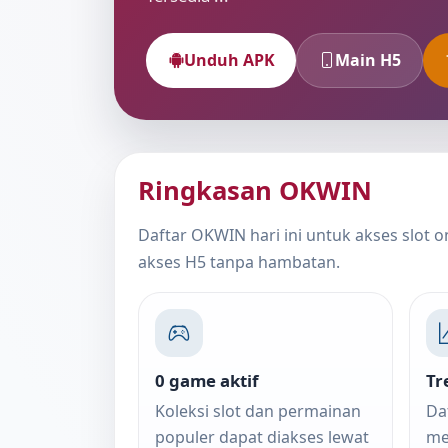
Unduh APK
Main H5
Ringkasan OKWIN
Daftar OKWIN hari ini untuk akses slot on
akses H5 tanpa hambatan.
0 game aktif
Tr
Koleksi slot dan permainan
Da
populer dapat diakses lewat
me