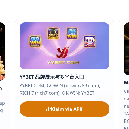
YYBET 品牌展示与多平台入口
M
YYBET.COM; GOWIN (gowin789.com);
h
VI
RICH 7 (rich7.com); OK WIN; YYBET
da
iap
hi
Klaim via APK
ng
TA
B
BU