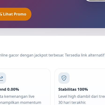
Lihat Promo
line gacor dengan jackpot terbesar. Tersedia link alternati
end 0.00%
Stabilitas 100%
ta kemenangan live
Level high diambil dari tre
nampilkan momentum
30 hari terakhir.