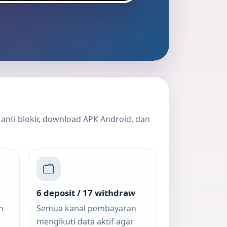
f anti blokir, download APK Android, dan
6 deposit / 17 withdraw
n
Semua kanal pembayaran
mengikuti data aktif agar